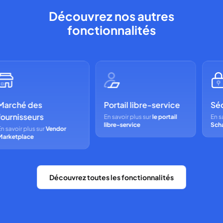
Découvrez nos autres
fonctionnalités
arché des
Portail libre-service
Sécu
urnisseurs
En savoir plus sur
le portail
En sav
libre-service
Schaa
 savoir plus sur
Vendor
rketplace
Découvrez toutes les fonctionnalités