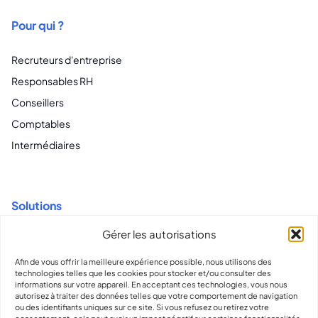
Pour qui ?
Recruteurs d'entreprise
Responsables RH
Conseillers
Comptables
Intermédiaires
Solutions
Gérer les autorisations
Recrutement pour CDI et CDD
Contrats flexibles et conformité
Afin de vous offrir la meilleure expérience possible, nous utilisons des
technologies telles que les cookies pour stocker et/ou consulter des
Intelligence et informations globales sur les talents
informations sur votre appareil. En acceptant ces technologies, vous nous
autorisez à traiter des données telles que votre comportement de navigation
ou des identifiants uniques sur ce site. Si vous refusez ou retirez votre