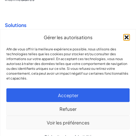
Solutions
Gérer les autorisations
Recrutement pour CDI et CDD
Contrats flexibles et conformité
Afin de vous offrir la meilleure expérience possible, nous utilisons des
technologies telles que les cookies pour stocker et/ou consulter des
Intelligence et informations globales sur les talents
informations sur votre appareil. En acceptant ces technologies, vous nous
autorisez à traiter des données telles que votre comportement de navigation
ou des identifiants uniques sur ce site. Si vous refusez ou retirez votre
consentement, cela peut avoir un impact négatif sur certaines fonctionnalités
et capacités.
contact@olliworks.nl
310889993993
Accepter
Assistance
Dossier de presse
Refuser
Voir les préférences
© 2026
Olli
Dossier de presse
Déclaration de confidentialité