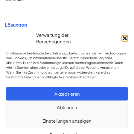
Lösungen
Verwaltung der
Rekrutierung für Festanstellungen und Zeitarbeit
Berechtigungen
Flexible Vertragsgestaltung und Compliance
Um Ihnen die bestmögliche Erfahrung zu bieten, verwenden wir Technologien
Gesamtkompetenz in Sachen Talent & Einblicke
wie Cookies, um Informationen über Ihr Gerät zu speichern und/oder
abzurufen. Durch Ihre Zustimmung zu diesen Technologien können wir Daten
wie Ihr Surfverhalten oder eindeutige IDs auf dieser Website verarbeiten.
Wenn Sie Ihre Zustimmung nicht erteilen oder widerrufen, kann dies
bestimmte Funktionen und Möglichkeiten beeinträchtigen.
contact@olliworks.nl
310889993993
Akzeptieren
Support
Pressemappe
Ablehnen
Einstellungen anzeigen
© 2026
Olli
Pressemappe
Datenschutzerklärung