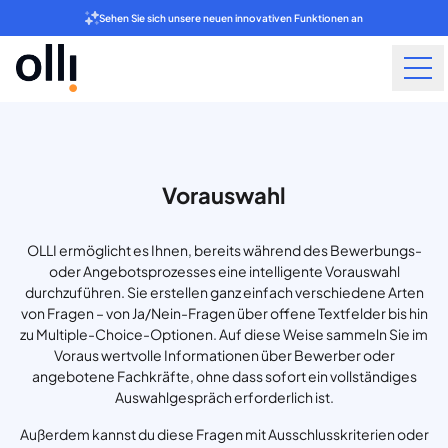
Sehen Sie sich unsere neuen innovativen Funktionen an
Vorauswahl
OLLI ermöglicht es Ihnen, bereits während des Bewerbungs-
oder Angebotsprozesses eine intelligente Vorauswahl
durchzuführen. Sie erstellen ganz einfach verschiedene Arten
von Fragen – von Ja/Nein-Fragen über offene Textfelder bis hin
zu Multiple-Choice-Optionen. Auf diese Weise sammeln Sie im
Voraus wertvolle Informationen über Bewerber oder
angebotene Fachkräfte, ohne dass sofort ein vollständiges
Auswahlgespräch erforderlich ist.
Außerdem kannst du diese Fragen mit Ausschlusskriterien oder