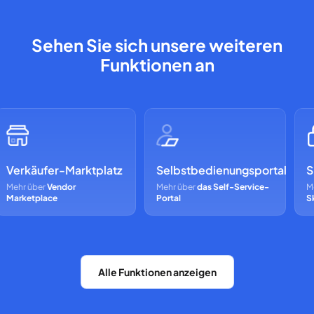
Sehen Sie sich unsere weiteren
Funktionen an
Verkäufer-Marktplatz
Selbstbedienungsportal
Si
Mehr über
Vendor
Mehr über
das Self-Service-
Meh
Marketplace
Portal
Ska
Alle Funktionen anzeigen