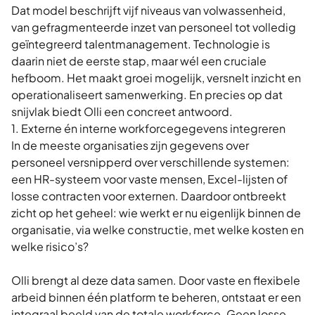
Dat model beschrijft vijf niveaus van volwassenheid,
van gefragmenteerde inzet van personeel tot volledig
geïntegreerd talentmanagement. Technologie is
daarin niet de eerste stap, maar wél een cruciale
hefboom. Het maakt groei mogelijk, versnelt inzicht en
operationaliseert samenwerking. En precies op dat
snijvlak biedt
Olli
een concreet antwoord.
1. Externe én interne workforcegegevens integreren
In de meeste organisaties zijn gegevens over
personeel versnipperd over verschillende systemen:
een HR-systeem voor vaste mensen, Excel-lijsten of
losse contracten voor externen. Daardoor ontbreekt
zicht op het geheel: wie werkt er nu eigenlijk binnen de
organisatie, via welke constructie, met welke
kosten
en
welke
risico’s
?
Olli brengt al deze data samen. Door vaste en flexibele
arbeid binnen één platform te beheren, ontstaat er een
integraal beeld van de totale workforce. Geen losse