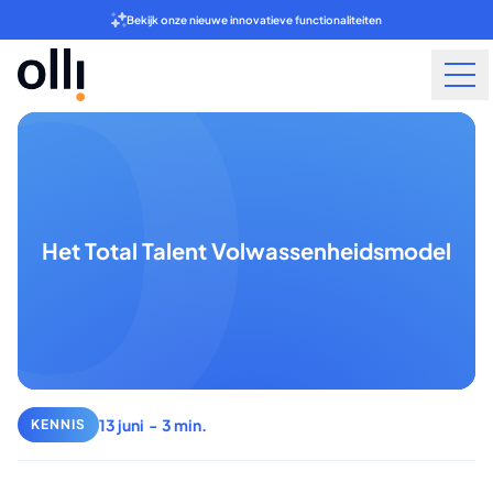
Bekijk onze nieuwe innovatieve functionaliteiten
Het Total Talent Volwassenheidsmodel
13 juni
-
3 min.
KENNIS