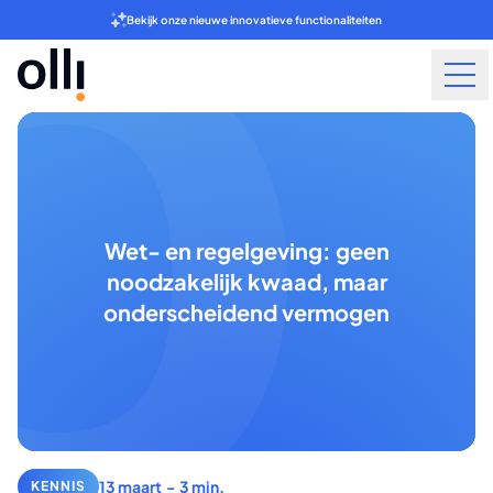
Bekijk onze nieuwe innovatieve functionaliteiten
Wet- en regelgeving: geen
noodzakelijk kwaad, maar
onderscheidend vermogen
13 maart
-
3 min.
KENNIS