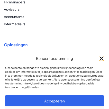
HR managers
Adviseurs
Accountants
Intermediairs
Oplossingen
Recruitment voor Vast & Flex
Beheer toestemming
Flex Contracting & Compliance
Om de beste ervaringen te bieden, gebruiken wij technologieën zoals
Total Talent Intelligence & Insights
cookies om informatie over je apparaat op te slaan en/of te raadplegen. Door
in te stemmen met deze technologieën kunnen wij gegevens zoals surfgedrag
of unieke ID's op deze site verwerken. Als je geen toestemming geeft of uw
toestemming intrekt, kan dit een nadelige invloed hebben op bepaalde
functies en mogelijkheden.
contact@olliworks.nl
310889993993
Accepteren
Support
Presskit