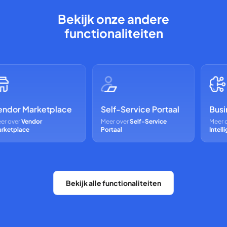
Bekijk onze andere
functionaliteiten
or Marketplace
Self-Service Portaal
Busines
over
Vendor
Meer over
Self-Service
Meer over
tplace
Portaal
Intelligen
Bekijk alle functionaliteiten