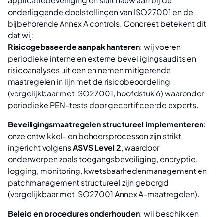
applicatiebeveiliging en sluit nauw aan bij de
onderliggende doelstellingen van ISO27001 en de
bijbehorende Annex A controls. Concreet betekent dit
dat wij:
Risicogebaseerde aanpak hanteren
: wij voeren
periodieke interne en externe beveiligingsaudits en
risicoanalyses uit een en nemen mitigerende
maatregelen in lijn met de risicobeoordeling
(vergelijkbaar met ISO27001, hoofdstuk 6) waaronder
periodieke PEN-tests door gecertificeerde experts.
Beveiligingsmaatregelen structureel implementeren
:
onze ontwikkel- en beheersprocessen zijn strikt
ingericht volgens
ASVS Level 2
, waardoor
onderwerpen zoals toegangsbeveiliging, encryptie,
logging, monitoring, kwetsbaarhedenmanagement en
patchmanagement structureel zijn geborgd
(vergelijkbaar met ISO27001 Annex A-maatregelen).
Beleid en procedures onderhouden
: wij beschikken