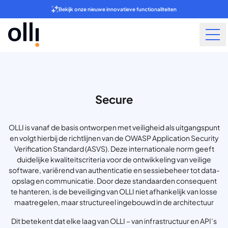
Bekijk onze nieuwe innovatieve functionaliteiten
Secure
OLLI is vanaf de basis ontworpen met veiligheid als uitgangspunt
en volgt hierbij de richtlijnen van de OWASP Application Security
Verification Standard (ASVS). Deze internationale norm geeft
duidelijke kwaliteitscriteria voor de ontwikkeling van veilige
software, variërend van authenticatie en sessiebeheer tot data-
opslag en communicatie. Door deze standaarden consequent
te hanteren, is de beveiliging van OLLI niet afhankelijk van losse
maatregelen, maar structureel ingebouwd in de architectuur
Dit betekent dat elke laag van OLLI – van infrastructuur en API’s