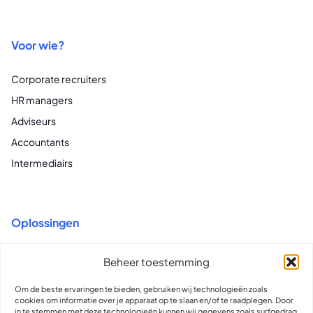
Voor wie?
Corporate recruiters
HR managers
Adviseurs
Accountants
Intermediairs
Oplossingen
Recruitment voor Vast & Flex
Beheer toestemming
Flex Contracting & Compliance
Om de beste ervaringen te bieden, gebruiken wij technologieën zoals
Total Talent Intelligence & Insights
cookies om informatie over je apparaat op te slaan en/of te raadplegen. Door
in te stemmen met deze technologieën kunnen wij gegevens zoals surfgedrag