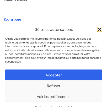
Solutions
Gérer les autorisations
Recrutement pour CDI et CDD
Contrats flexibles et conformité
Afin de vous offrir la meilleure expérience possible, nous utilisons des
technologies telles que les cookies pour stocker et/ou consulter des
Intelligence et informations globales sur les talents
informations sur votre appareil. En acceptant ces technologies, vous nous
autorisez à traiter des données telles que votre comportement de navigation
ou des identifiants uniques sur ce site. Si vous refusez ou retirez votre
consentement, cela peut avoir un impact négatif sur certaines fonctionnalités
et capacités.
contact@olliworks.nl
310889993993
Accepter
Assistance
Dossier de presse
Refuser
Voir les préférences
© 2026
Olli
Dossier de presse
Déclaration de confidentialité