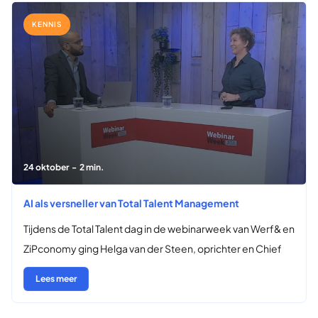
>
KENNIS
24 oktober
-
2 min.
AI als versneller van Total Talent Management
Tijdens de Total Talent dag in de webinarweek van Werf& en
ZiPconomy ging Helga van der Steen, oprichter en Chief
Development Officer van Olli, in gesprek met Narada
Lees meer
Bouwland over hoe organisaties AI kunnen inzetten om
Total Talent Management (TTM) te versnellen. Helga