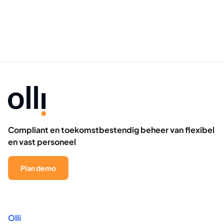
vertelde hoe haar loopbaan begon bij ASML, waar ze
leerde denken in […]
Compliant en toekomstbestendig beheer van flexibel
en vast personeel
Plan demo
Olli