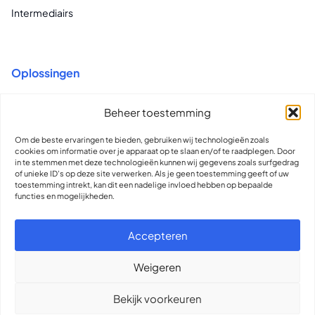
Intermediairs
Oplossingen
Recruitment voor Vast & Flex
Beheer toestemming
Flex Contracting & Compliance
Om de beste ervaringen te bieden, gebruiken wij technologieën zoals
Total Talent Intelligence & Insights
cookies om informatie over je apparaat op te slaan en/of te raadplegen. Door
in te stemmen met deze technologieën kunnen wij gegevens zoals surfgedrag
of unieke ID's op deze site verwerken. Als je geen toestemming geeft of uw
toestemming intrekt, kan dit een nadelige invloed hebben op bepaalde
functies en mogelijkheden.
contact@olliworks.nl
310889993993
Accepteren
Support
Presskit
Weigeren
Bekijk voorkeuren
© 2026
Olli
Presskit
Privacy statement